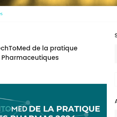
es
echToMed de la pratique
s Pharmaceutiques