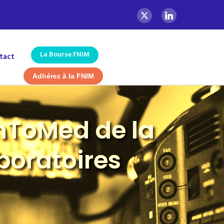
La Bourse FNIM
tact
Adhérez à la FNIM
hToMed de la
boratoires