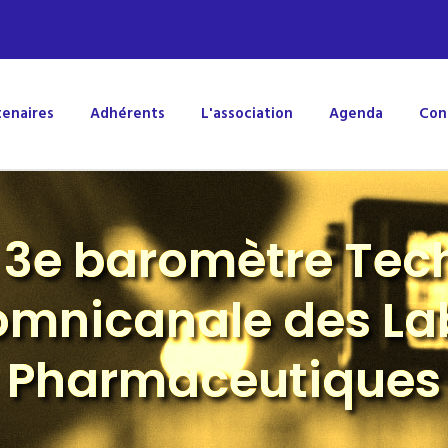
tenaires
Adhérents
L'association
Agenda
Con
u 3e baromètre Tec
omnicanale des La
Pharmaceutiques